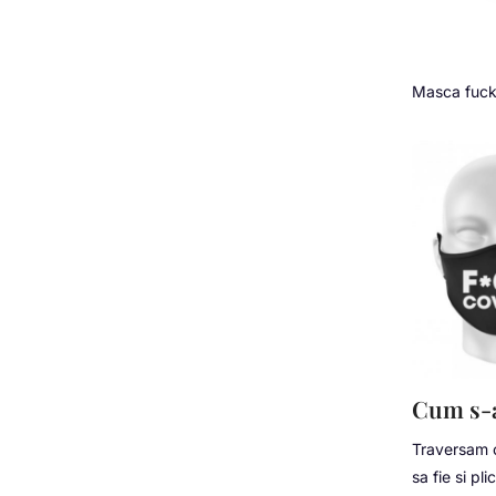
Masca fuck
Cum s-a
Traversam o
sa fie si pl