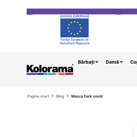
Transport gratuit la comenzi mai mari de 200 le
Bărbați
Damă
Co
Pagina start
Blog
Masca fuck covid