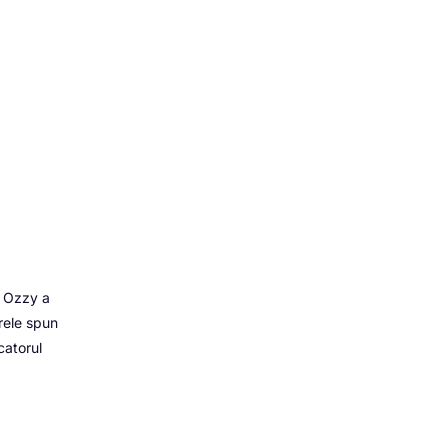
m Ozzy a
 rele spun
catorul