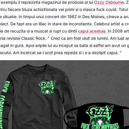
 exemplu il reprezinta magazinul de produse al lui
Ozzy Osbourne
. Z
tru fiecare bluza achizitionata vei primi si o masca fuck covid. Totul
e situatie. In timpul unui concert din 1982 in Des Moines, cineva a a
ect. De fapt era un liliac in stare de inconstienta. Celebrul artist a c
ie de recuzita si a muscat si rupt cu dintii
capul acestuia
. In 2008 art
nia revistei Classic Rock. "
Cred ca am fost uluit de lumini. Am luat a
bagat in gura. Apoi aripile lui au inceput sa bata si astfel am avut un 
cului. Am incercat sa-l scot prea repede si i s-a dezlipit capul.
"