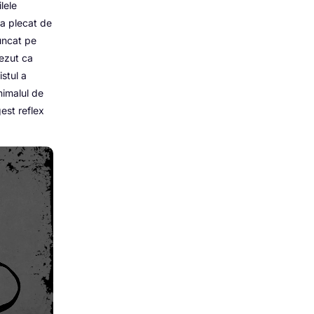
ilele
 a plecat de
runcat pe
rezut ca
istul a
nimalul de
gest reflex