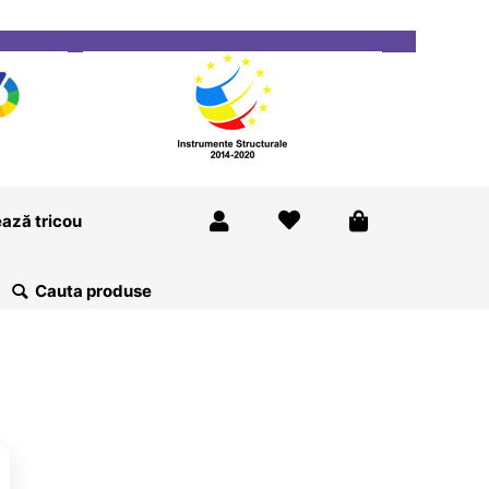
ricou
Magazine
Despre Noi
Blog
Contact
ază tricou