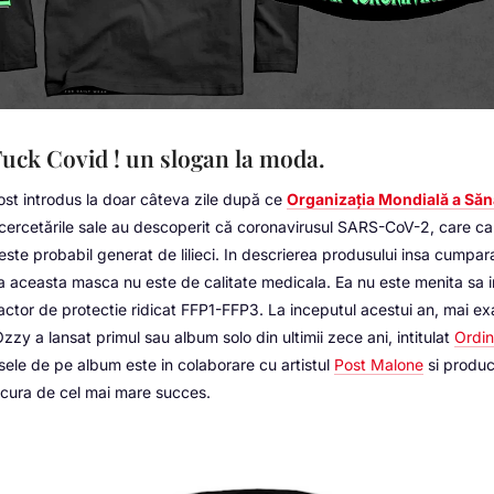
uck Covid ! un slogan la moda.
ost introdus la doar câteva zile după ce
Organizația Mondială a Săn
cercetările sale au descoperit că coronavirusul SARS-CoV-2, care c
ste probabil generat de lilieci. In descrierea produsului insa cumpara
ca aceasta masca nu este de calitate medicala. Ea nu este menita sa 
actor de protectie ridicat FFP1-FFP3. La inceputul acestui an, mai e
zzy a lansat primul sau album solo din ultimii zece ani, intitulat
Ordi
sele de pe album este in colaborare cu artistul
Post Malone
si produc
cura de cel mai mare succes.