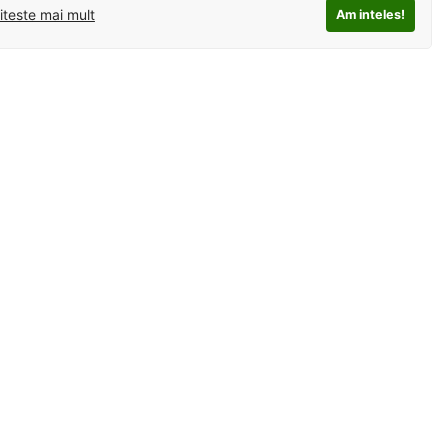
iteste mai mult
Am inteles!