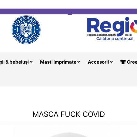
i
Creeaza T
pii & bebeluși
Masti imprimate
Accesorii
Cree
MASCA FUCK COVID