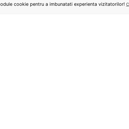
dule cookie pentru a imbunatati experienta vizitatorilor!
C
INFORMATII
UTILE
URMARITI-NE
Termeni si conditii
Despre comanda
Termeni de livrare
Termeni de plata