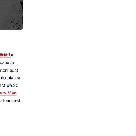
ătății
a
auzează
torii sunt
inlocuiasca
xact pe 20
nary Man
.
atorii cred