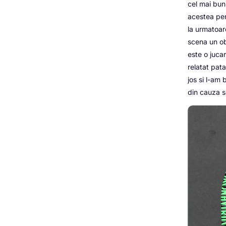
cel mai bun
acestea pen
la urmatoar
scena un obi
este o jucar
relatat pata
jos si l-am 
din cauza so