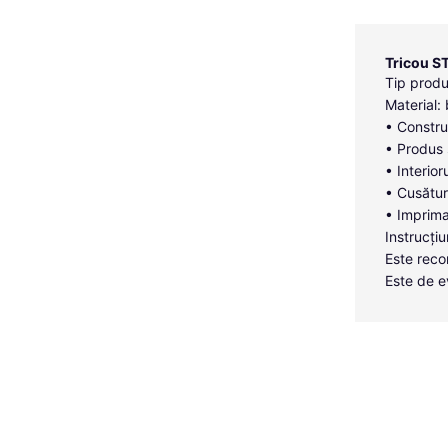
Tricou S
Tip produ
Material
• Constru
• Produs 
• Interior
• Cusături
• Imprima
Instrucțiu
Este reco
Este de e