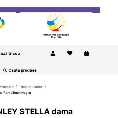
ricou
Magazine
Despre Noi
Blog
Contact
ază tricou
/
/
onalizate
Tricouri Grafice
a Pantelimon Negru
ANLEY STELLA dama