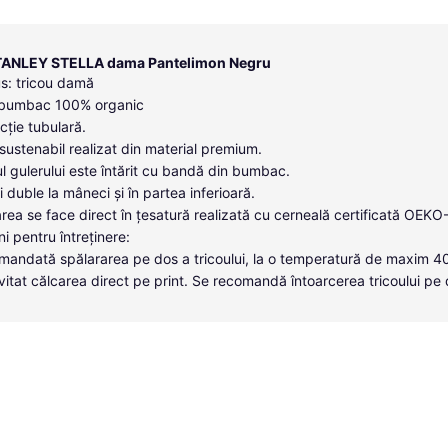
TANLEY STELLA dama Pantelimon Negru
s: tricou damă
: bumbac 100% organic
cție tubulară.
sustenabil realizat din material premium.
ul gulerului este întărit cu bandă din bumbac.
 duble la mâneci și în partea inferioară.
rea se face direct în țesatură realizată cu cerneală certificată OEKO
ni pentru întreținere:
mandată spălararea pe dos a tricoului, la o temperatură de maxim 4
vitat călcarea direct pe print. Se recomandă întoarcerea tricoului pe 