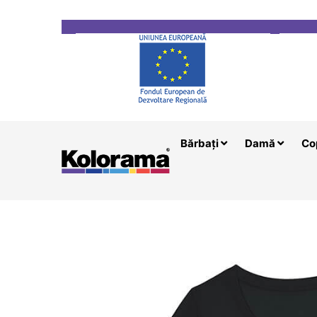
Transport gratuit la comenzi mai mari de 200 le
Bărbați
Damă
Co