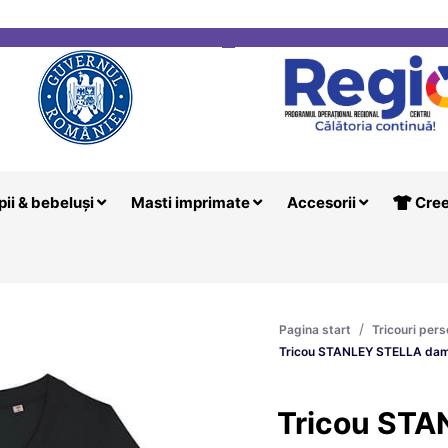
i
Creeaza T
pii & bebeluși
Masti imprimate
Accesorii
Cree
/
Pagina start
Tricouri pers
Tricou STANLEY STELLA dam
Tricou ST