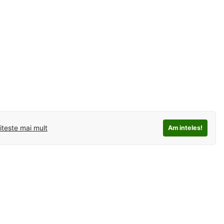
iteste mai mult
Am inteles!