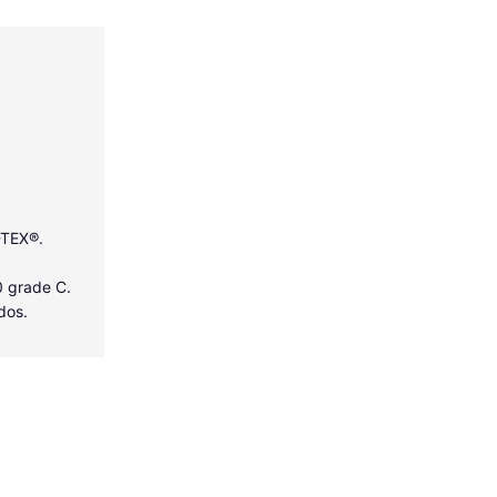
-TEX®.
0 grade C.
dos.