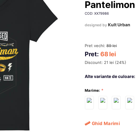
Pantelimon
COD: XX79986
Kult Urban
designed by
Pret vechi:
89
lei
Pret:
68
lei
Discount:
21
lei
(
24
%)
Alte variante de culoare:
Marime:
Ghid Marimi