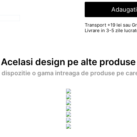
Adaugati
Transport +19 lei sau Gr
Livrare in 3-5 zile lucr
Acelasi design pe alte produse
a dispozitie o gama intreaga de produse pe care