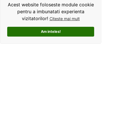
Acest website foloseste module cookie
pentru a imbunatati experienta
vizitatorilor!
Citeste mai mult
Am inteles!
Kolorama este un studio de grafica pentru tricouri
personalizate. Ce ne deosebeste, este ca oferim clientilor