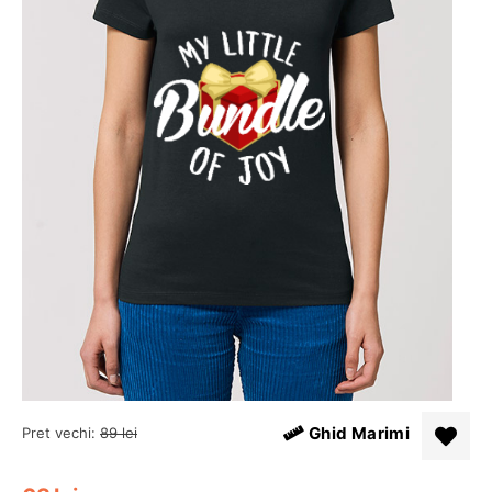
Ghid Marimi
Pret vechi:
89
lei