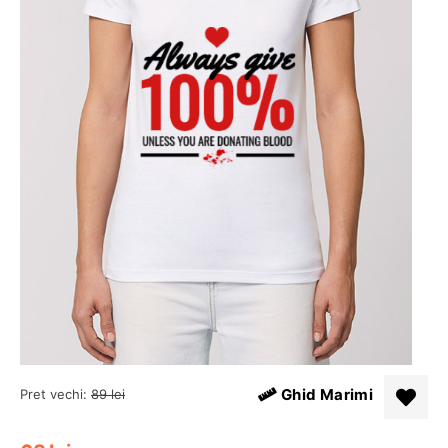
Ghid Marimi
Pret vechi:
89
lei