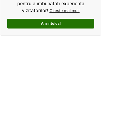
pentru a imbunatati experienta
vizitatorilor!
Citeste mai mult
Am inteles!
Kolorama este un studio de grafica pentru tricouri
personalizate. Ce ne deosebeste, este ca oferim clientilor
un mod interactiv de personalizare a produselor, si