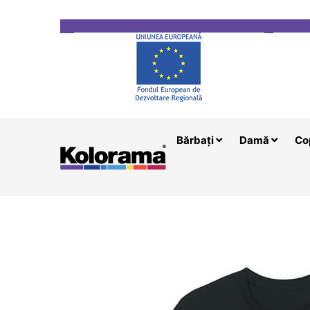
Transport gratuit la comenzi mai mari de 200 le
Bărbați
Damă
Co