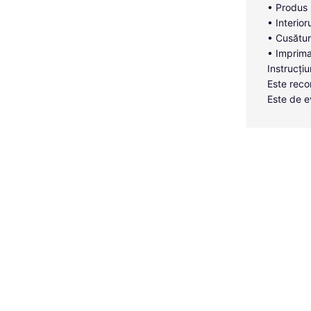
• Produs 
• Interior
• Cusături
• Imprima
Instrucțiu
Este reco
Este de e