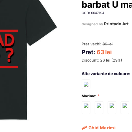
barbat U m
COD: XX47194
Printado Art
designed by
Pret vechi:
89
lei
Pret:
63
lei
Discount:
26
lei
(
29
%)
Alte variante de culoare:
Marime:
Ghid Marimi