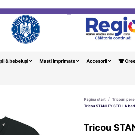
i
Creeaza T
pii & bebeluși
Masti imprimate
Accesorii
Cree
/
Pagina start
Tricouri pers
Tricou STANLEY STELLA bar
Tricou ST