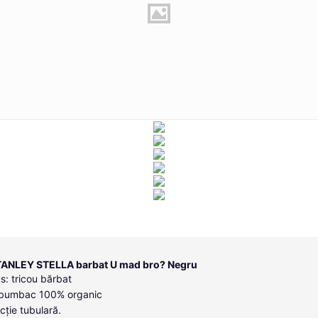
TANLEY STELLA barbat U mad bro? Negru
s: tricou bărbat
: bumbac 100% organic
cție tubulară.