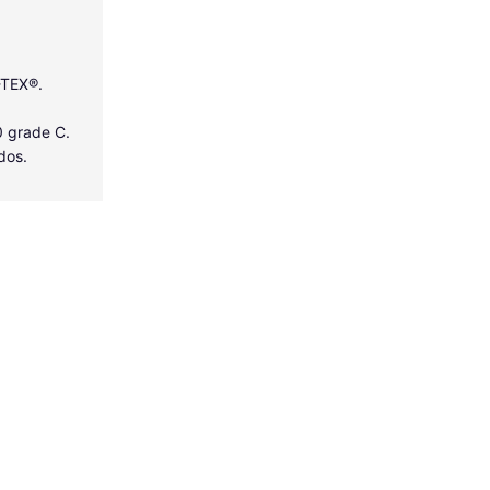
-TEX®.
0 grade C.
dos.