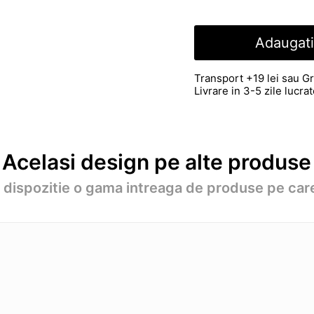
Adaugati
Transport +19 lei sau Gr
Livrare in 3-5 zile lucr
Acelasi design pe alte produse
a dispozitie o gama intreaga de produse pe care