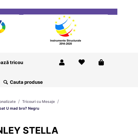
ricou
Magazine
Despre Noi
Blog
Contact
ază tricou
/
/
onalizate
Tricouri cu Mesaje
bat U mad bro? Negru
ANLEY STELLA