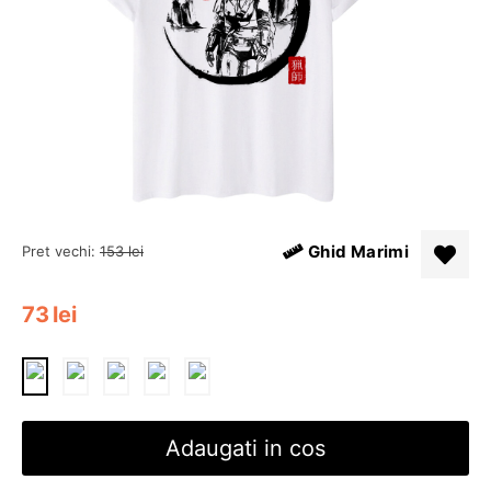
Ghid Marimi
Pret vechi:
153
lei
73
lei
Adaugati in cos