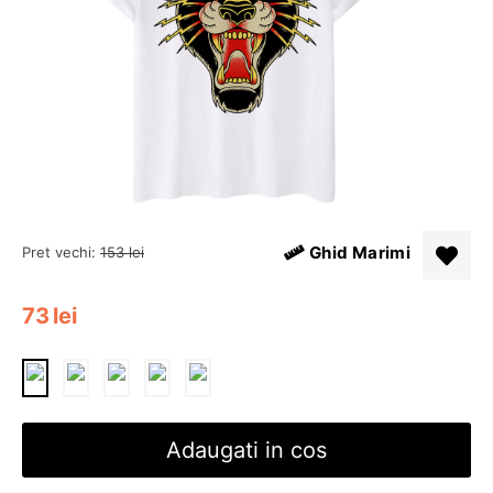
Ghid Marimi
Pret vechi:
153
lei
73
lei
Adaugati in cos