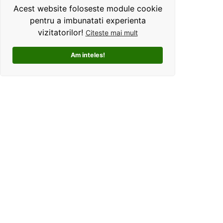
Acest website foloseste module cookie
pentru a imbunatati experienta
vizitatorilor!
Citeste mai mult
Am inteles!
Kolorama este un studio de grafica pentru tricouri
personalizate. Ce ne deosebeste, este ca oferim clientilor