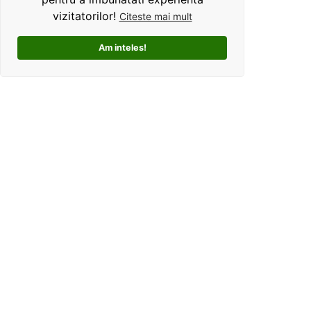
vizitatorilor!
Citeste mai mult
Am inteles!
Kolorama este un studio de grafica pentru tricouri
personalizate. Ce ne deosebeste, este ca oferim clientilor
un mod interactiv de personalizare a produselor, si
totodata o experienta unica si facila pentru alegerea unui