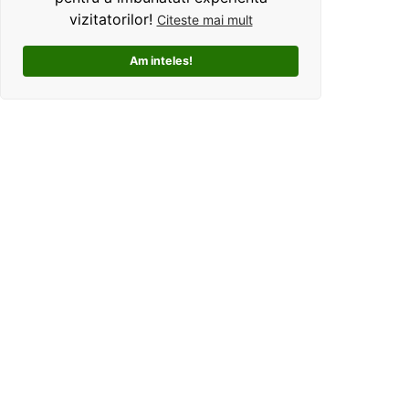
vizitatorilor!
Citeste mai mult
Am inteles!
Kolorama este un studio de grafica pentru tricouri
personalizate. Ce ne deosebeste, este ca oferim clientilor
un mod interactiv de personalizare a produselor, si
totodata o experienta unica si facila pentru alegerea unui