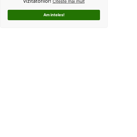
vizitatorilor!
Citeste mai mult
Am inteles!
Kolorama este un studio de grafica pentru tricouri
personalizate. Ce ne deosebeste, este ca oferim clientilor
un mod interactiv de personalizare a produselor, si
totodata o experienta unica si facila pentru alegerea unui
cadou perfect pentru cei dragi.