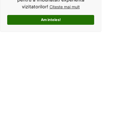
vizitatorilor!
Citeste mai mult
Am inteles!
Kolorama este un studio de grafica pentru tricouri
personalizate. Ce ne deosebeste, este ca oferim clientilor
un mod interactiv de personalizare a produselor, si
totodata o experienta unica si facila pentru alegerea unui