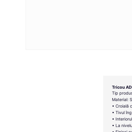
Tricou AD
Tip produs
Material: 
• Croială 
• Tivul îng
• Interior
• La nivelu
• Finisaj c