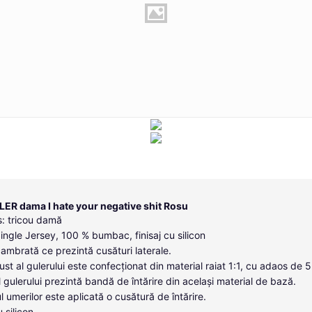
LER dama I hate your negative shit Rosu
: tricou damă
Single Jersey, 100 % bumbac, finisaj cu silicon
cambrată ce prezintă cusături laterale.
ust al gulerului este confecționat din material raiat 1:1, cu adaos de 
ul gulerului prezintă bandă de întărire din același material de bază.
l umerilor este aplicată o cusătură de întărire.
u silicon.