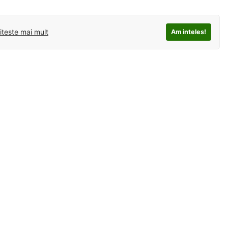
iteste mai mult
Am inteles!