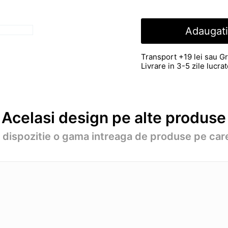
Adaugati
Transport +19 lei sau Gr
Livrare in 3-5 zile lucr
Acelasi design pe alte produse
a dispozitie o gama intreaga de produse pe care