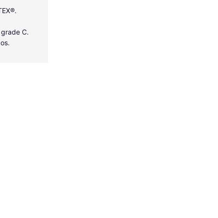
-TEX®.
 grade C.
dos.