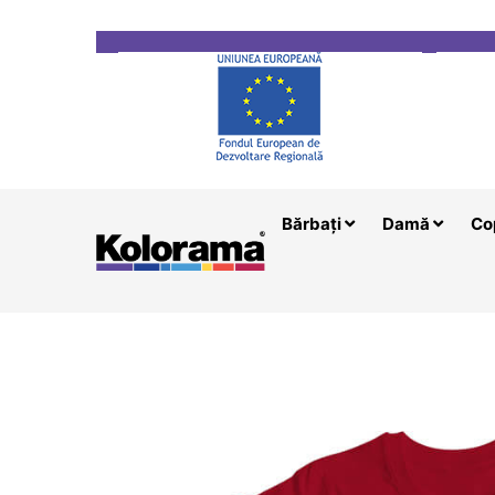
Transport gratuit la comenzi mai mari de 200 le
Bărbați
Damă
Co