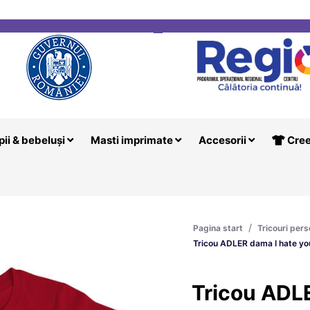
i
Creeaza T
pii & bebeluși
Masti imprimate
Accesorii
Cree
/
Pagina start
Tricouri pers
Tricou ADLER dama I hate yo
Tricou ADLE