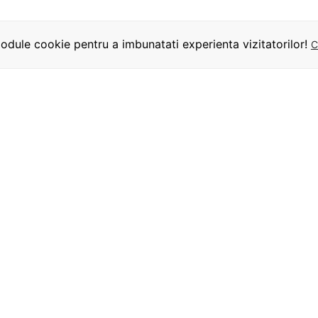
dule cookie pentru a imbunatati experienta vizitatorilor!
C
INFORMATII
UTILE
URMARITI-NE