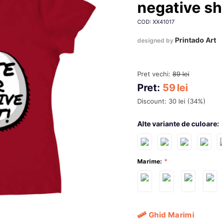
negative sh
COD: XX41017
Printado Art
designed by
Pret vechi:
89
lei
Pret:
59
lei
Discount:
30
lei
(
34
%)
Alte variante de culoare:
Marime:
Ghid Marimi