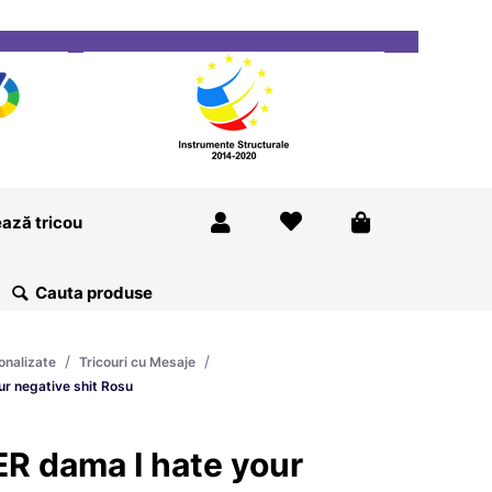
ricou
Magazine
Despre Noi
Blog
Contact
ază tricou
/
/
onalizate
Tricouri cu Mesaje
ur negative shit Rosu
R dama I hate your