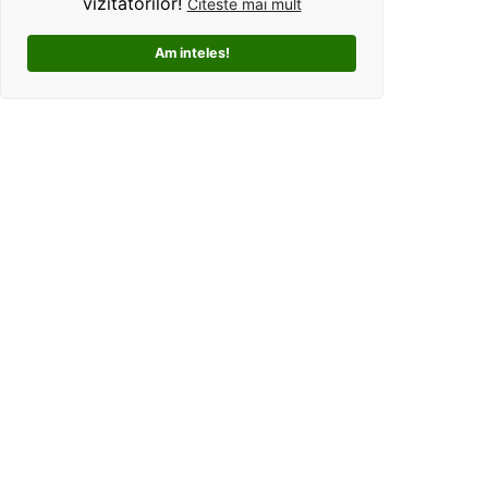
vizitatorilor!
Citeste mai mult
Am inteles!
Kolorama este un studio de grafica pentru tricouri
personalizate. Ce ne deosebeste, este ca oferim clientilor
un mod interactiv de personalizare a produselor, si
totodata o experienta unica si facila pentru alegerea unui
cadou perfect pentru cei dragi.