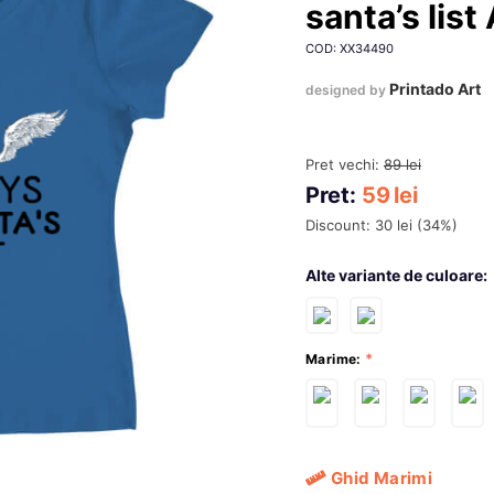
santa’s list
COD: XX34490
Printado Art
designed by
Pret vechi:
89
lei
Pret:
59
lei
Discount:
30
lei
(
34
%)
Alte variante de culoare:
Marime:
Ghid Marimi