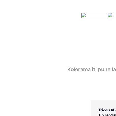
Kolorama iti pune l
Tricou AD
Tip produs