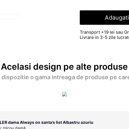
Adaugati
Transport +19 lei sau Gr
Livrare in 3-5 zile lucr
Acelasi design pe alte produse
a dispozitie o gama intreaga de produse pe care
LER dama Always on santa’s list Albastru azuriu
: tricou damă