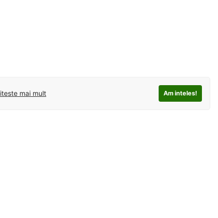
iteste mai mult
Am inteles!