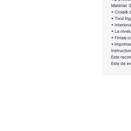
Material: 
• Croială 
• Tivul îng
• Interior
• La nivelu
• Finisaj c
• Imprimar
Instrucțiun
Este recom
Este de ev