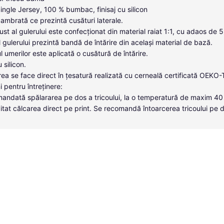
Single Jersey, 100 % bumbac, finisaj cu silicon
cambrată ce prezintă cusături laterale.
ust al gulerului este confecționat din material raiat 1:1, cu adaos de 
ul gulerului prezintă bandă de întărire din același material de bază.
l umerilor este aplicată o cusătură de întărire.
u silicon.
ea se face direct în țesatură realizată cu cerneală certificată OEKO
i pentru întreținere:
andată spălararea pe dos a tricoului, la o temperatură de maxim 40
itat călcarea direct pe print. Se recomandă întoarcerea tricoului pe 