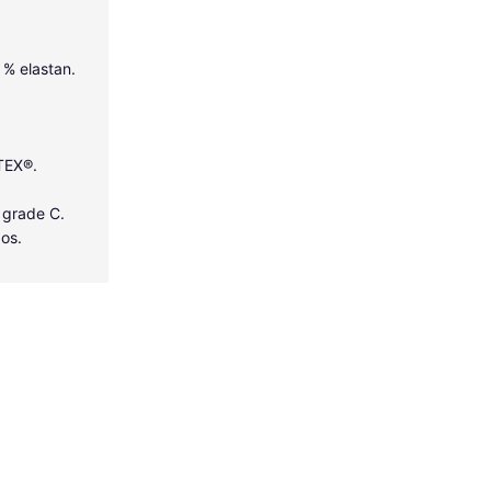
5 % elastan.
-TEX®.
 grade C.
dos.