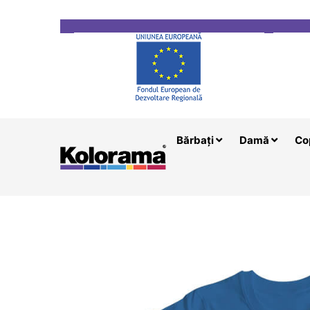
Transport gratuit la comenzi mai mari de 200 le
Bărbați
Damă
Co