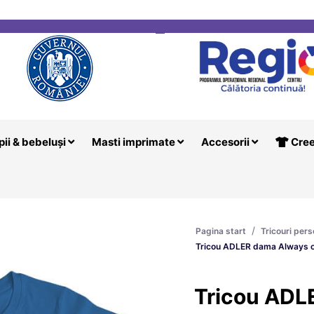
i
Creeaza T
pii & bebeluși
Masti imprimate
Accesorii
Cree
/
Pagina start
Tricouri pers
Tricou ADLER dama Always on 
Tricou ADL