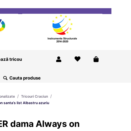
ricou
Magazine
Despre Noi
Blog
Contact
ază tricou
/
/
onalizate
Tricouri Craciun
santa’s list Albastru azuriu
ER dama Always on