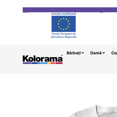
Transport gratuit la comenzi mai mari de 200 le
Bărbați
Damă
Co