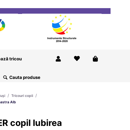
ricou
Magazine
Despre Noi
Blog
Contact
ază tricou
/
/
luși
Tricouri copii
oastra Alb
R copil Iubirea