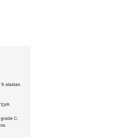
5 % elastan.
-TEX®.
 grade C.
dos.