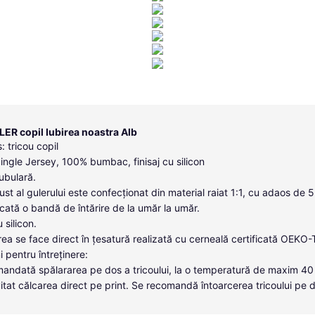
LER copil Iubirea noastra Alb
: tricou copil
Single Jersey, 100% bumbac, finisaj cu silicon
tubulară.
ust al gulerului este confecționat din material raiat 1:1, cu adaos de 
icată o bandă de întărire de la umăr la umăr.
u silicon.
ea se face direct în țesatură realizată cu cerneală certificată OEKO
i pentru întreținere:
andată spălararea pe dos a tricoului, la o temperatură de maxim 40
itat călcarea direct pe print. Se recomandă întoarcerea tricoului pe 