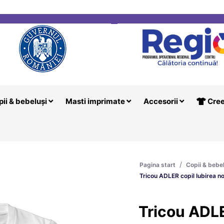
i
Creeaza T
pii & bebeluși
Masti imprimate
Accesorii
Cree
/
Pagina start
Copii & bebe
Tricou ADLER copil Iubirea n
Tricou ADLE