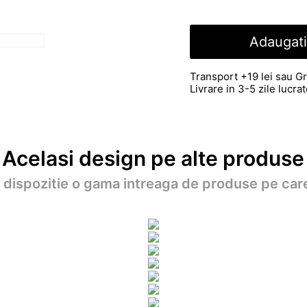
Adaugati
Transport +19 lei sau Gr
Livrare in 3-5 zile lucr
Acelasi design pe alte produse
a dispozitie o gama intreaga de produse pe care