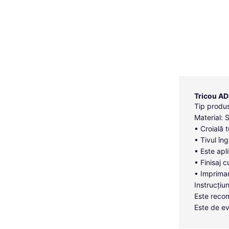
Tricou AD
Tip produs
Material: 
• Croială 
• Tivul îng
• Este apl
• Finisaj c
• Imprimar
Instrucțiun
Este recom
Este de ev