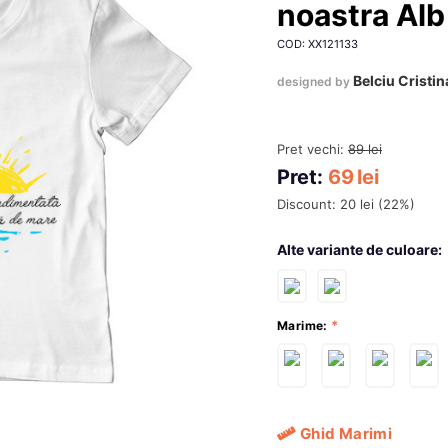
noastra Alb
COD: XX121133
Belciu Cristin
designed by
Pret vechi:
89
lei
Pret:
69
lei
Discount:
20
lei
(
22
%)
Alte variante de culoare:
Marime:
Ghid Marimi