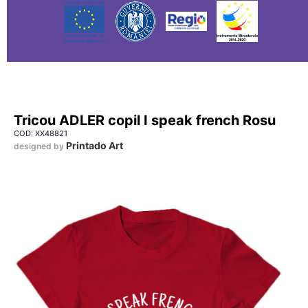
Tricou ADLER copil I speak french Rosu
COD: XX48821
Printado Art
designed by