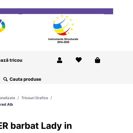
ricou
Magazine
Despre Noi
Blog
Contact
ază tricou
/
/
onalizate
Tricouri Grafice
 red Alb
R barbat Lady in