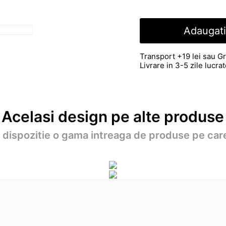
Adaugati
Transport +19 lei sau Gr
Livrare in 3-5 zile lucr
Acelasi design pe alte produse
a dispozitie o gama intreaga de produse pe care