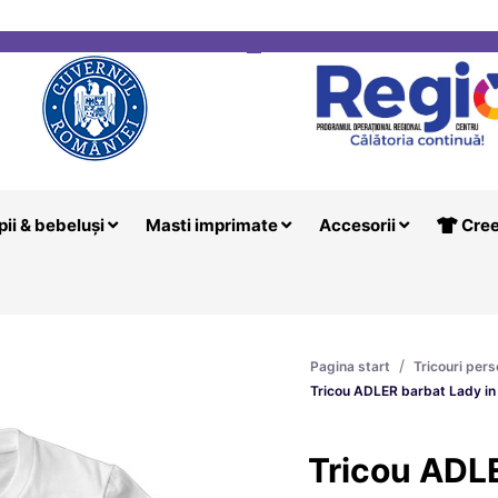
i
Creeaza T
pii & bebeluși
Masti imprimate
Accesorii
Cree
/
Pagina start
Tricouri pers
Tricou ADLER barbat Lady in
Tricou ADLE