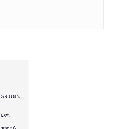
5 % elastan.
-TEX®.
 grade C.