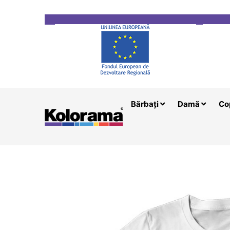
Transport gratuit la comenzi mai mari de 200 le
Bărbați
Damă
Co