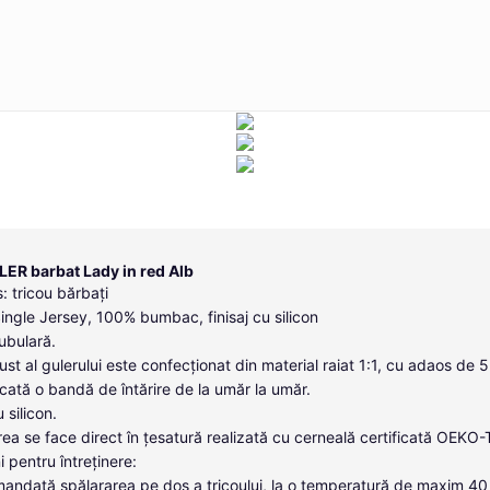
LER barbat Lady in red Alb
: tricou bărbați
Single Jersey, 100% bumbac, finisaj cu silicon
tubulară.
ust al gulerului este confecționat din material raiat 1:1, cu adaos de 
icată o bandă de întărire de la umăr la umăr.
u silicon.
ea se face direct în țesatură realizată cu cerneală certificată OEKO
i pentru întreținere:
andată spălararea pe dos a tricoului, la o temperatură de maxim 40