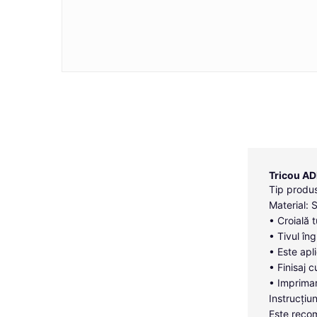
Tricou AD
Tip produs
Material: 
• Croială 
• Tivul îng
• Este apl
• Finisaj c
• Imprimar
Instrucțiun
Este recom