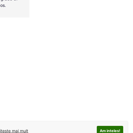
dos.
iteste mai mult
Am inteles!