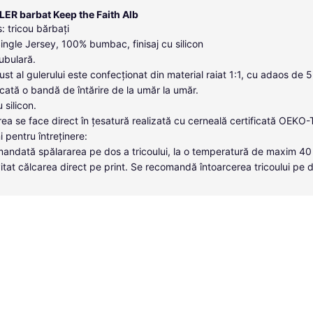
LER barbat Keep the Faith Alb
: tricou bărbați
Single Jersey, 100% bumbac, finisaj cu silicon
tubulară.
ust al gulerului este confecționat din material raiat 1:1, cu adaos de 
icată o bandă de întărire de la umăr la umăr.
u silicon.
ea se face direct în țesatură realizată cu cerneală certificată OEKO
i pentru întreținere:
andată spălararea pe dos a tricoului, la o temperatură de maxim 40
itat călcarea direct pe print. Se recomandă întoarcerea tricoului pe 