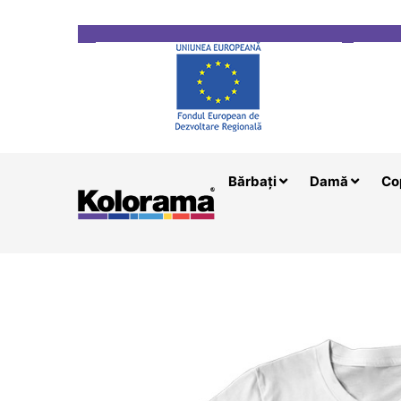
Transport gratuit la comenzi mai mari de 200 le
Bărbați
Damă
Co