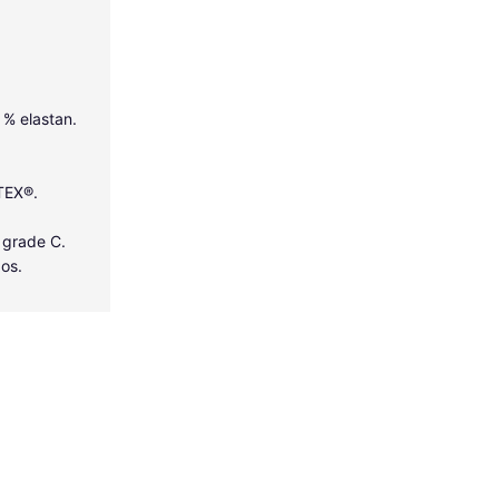
5 % elastan.
-TEX®.
 grade C.
dos.