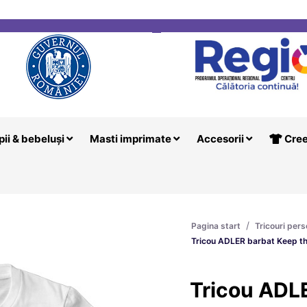
i
Creeaza T
pii & bebeluși
Masti imprimate
Accesorii
Cree
/
Pagina start
Tricouri pers
Tricou ADLER barbat Keep th
Tricou ADL