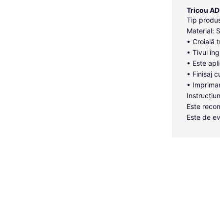
Tricou AD
Tip produs
Material: 
• Croială 
• Tivul îng
• Este apl
• Finisaj c
• Imprimar
Instrucțiun
Este recom
Este de ev