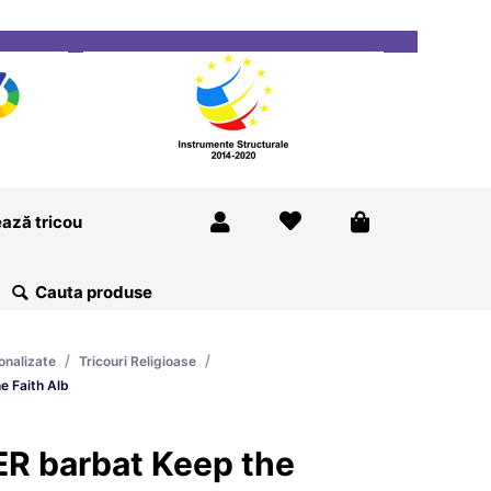
ricou
Magazine
Despre Noi
Blog
Contact
ază tricou
/
/
onalizate
Tricouri Religioase
e Faith Alb
ER barbat Keep the