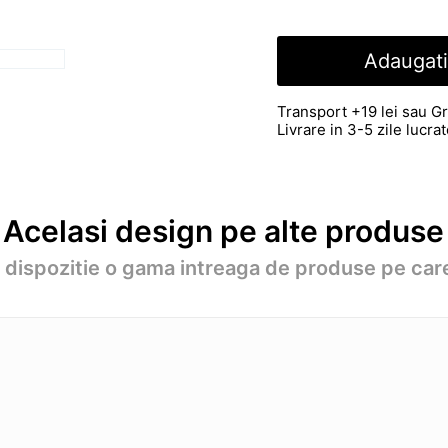
Adaugati
Transport +19 lei sau Gr
Livrare in 3-5 zile lucr
Acelasi design pe alte produse
a dispozitie o gama intreaga de produse pe care