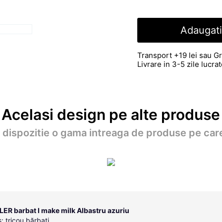
Adaugati
Transport +19 lei sau Gr
Livrare in 3-5 zile lucr
Acelasi design pe alte produse
a dispozitie o gama intreaga de produse pe care
LER barbat I make milk Albastru azuriu
: tricou bărbați