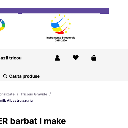
ricou
Magazine
Despre Noi
Blog
Contact
ază tricou
/
/
onalizate
Tricouri Gravide
ilk Albastru azuriu
R barbat I make