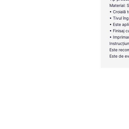
Material: 
• Croială 
• Tivul îng
• Este apl
• Finisaj c
• Imprimar
Instrucțiun
Este recom
Este de ev