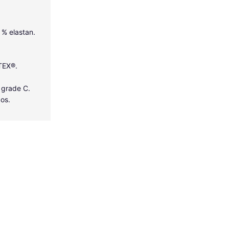
5 % elastan.
-TEX®.
 grade C.
dos.