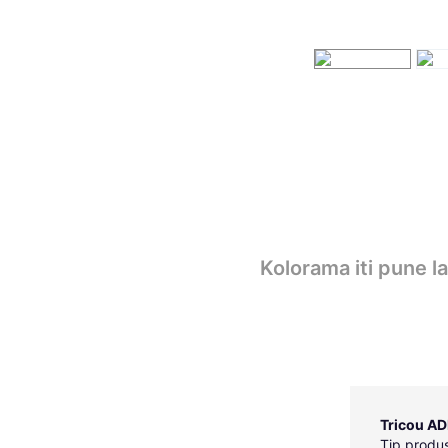
Kolorama iti pune l
Tricou AD
Tip produs