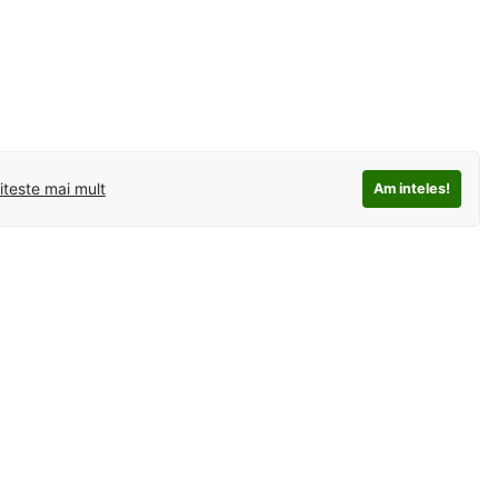
iteste mai mult
Am inteles!