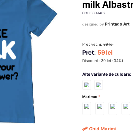
milk Albast
COD: XX41462
Printado Art
designed by
Pret vechi:
89
lei
Pret:
59
lei
Discount:
30
lei
(
34
%)
Alte variante de culoare:
Marime:
Ghid Marimi