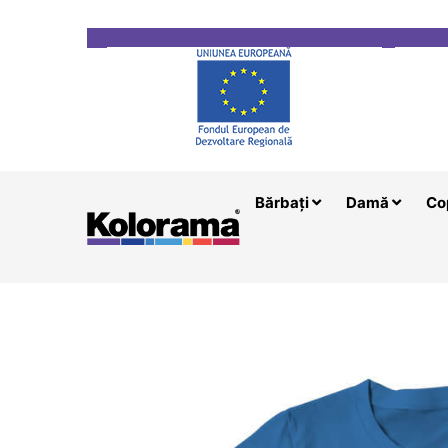
Transport gratuit la comenzi mai mari de 200 le
Bărbați
Damă
Co