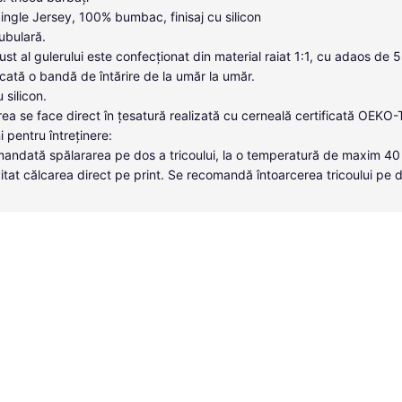
Single Jersey, 100% bumbac, finisaj cu silicon
tubulară.
ust al gulerului este confecționat din material raiat 1:1, cu adaos de 
icată o bandă de întărire de la umăr la umăr.
u silicon.
ea se face direct în țesatură realizată cu cerneală certificată OEKO
i pentru întreținere:
andată spălararea pe dos a tricoului, la o temperatură de maxim 40
itat călcarea direct pe print. Se recomandă întoarcerea tricoului pe 