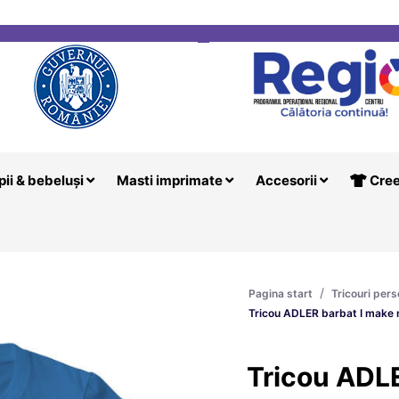
i
Creeaza T
pii & bebeluși
Masti imprimate
Accesorii
Cree
/
Pagina start
Tricouri pers
Tricou ADLER barbat I make m
Tricou ADLE