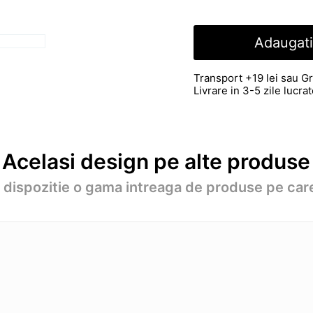
Adaugati
Transport +19 lei sau Gr
Livrare in 3-5 zile lucr
Acelasi design pe alte produse
a dispozitie o gama intreaga de produse pe care