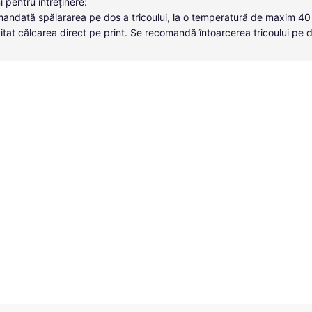
i pentru întreținere:
andată spălararea pe dos a tricoului, la o temperatură de maxim 40
itat călcarea direct pe print. Se recomandă întoarcerea tricoului pe 