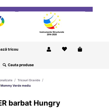
ricou
Magazine
Despre Noi
Blog
Contact
ază tricou
/
/
onalizate
Tricouri Gravide
y Mommy Verde mediu
ER barbat Hungry