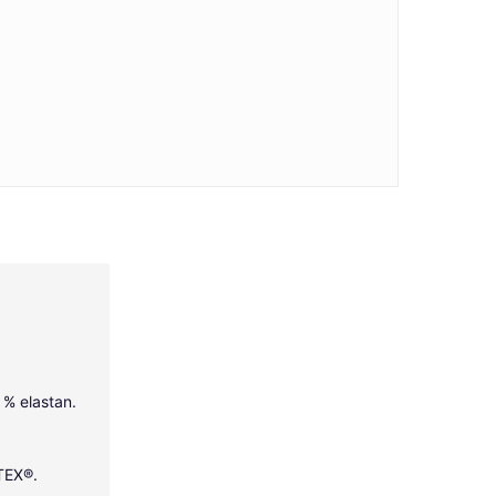
5 % elastan.
-TEX®.