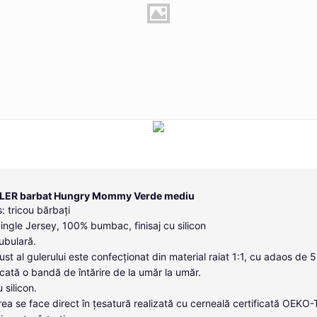
DLER barbat Hungry Mommy Verde mediu
: tricou bărbați
Single Jersey, 100% bumbac, finisaj cu silicon
tubulară.
ust al gulerului este confecționat din material raiat 1:1, cu adaos de 
icată o bandă de întărire de la umăr la umăr.
u silicon.
ea se face direct în țesatură realizată cu cerneală certificată OEKO