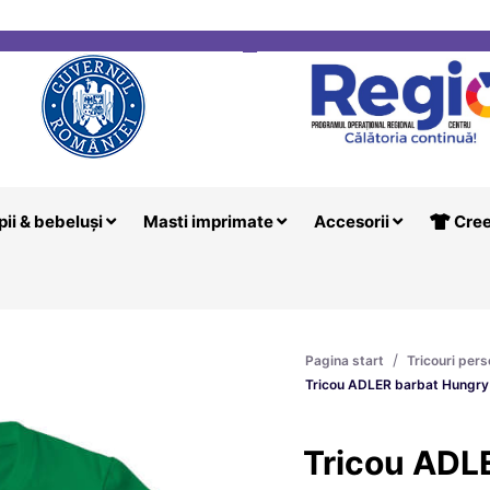
i
Creeaza T
pii & bebeluși
Masti imprimate
Accesorii
Cree
/
Pagina start
Tricouri pers
Tricou ADLER barbat Hungr
Tricou ADL