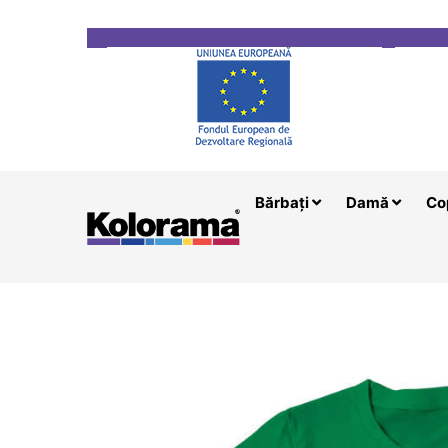
Transport gratuit la comenzi mai mari de 200 le
Bărbați
Damă
Co