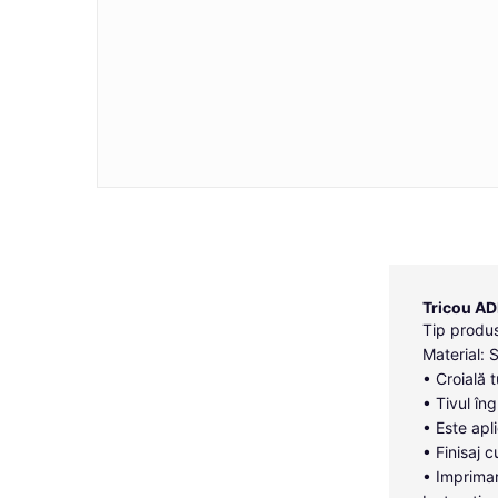
Tricou A
Tip produs
Material: 
• Croială 
• Tivul îng
• Este apl
• Finisaj c
• Imprimar