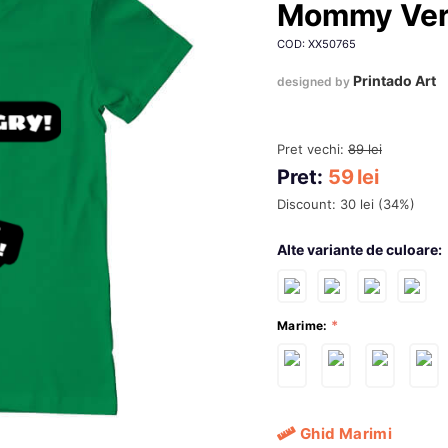
Mommy Ver
COD: XX50765
Printado Art
designed by
Pret vechi:
89
lei
Pret:
59
lei
Discount:
30
lei
(
34
%)
Alte variante de culoare:
Marime:
Ghid Marimi