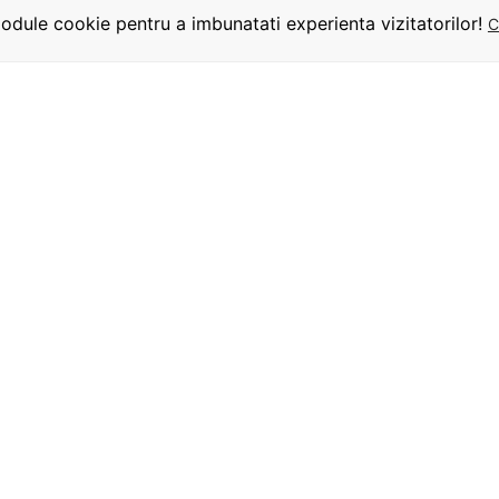
dule cookie pentru a imbunatati experienta vizitatorilor!
C
INFORMATII
UTILE
URMARITI-NE
Termeni si conditii
Despre comanda