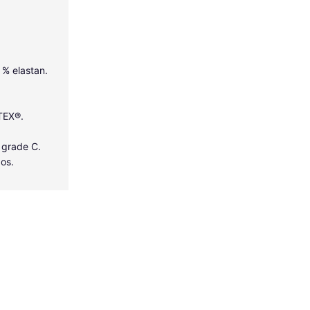
5 % elastan.
-TEX®.
 grade C.
dos.