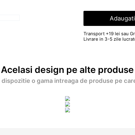
Adaugati
Transport +19 lei sau Gr
Livrare in 3-5 zile lucr
Acelasi design pe alte produse
a dispozitie o gama intreaga de produse pe care