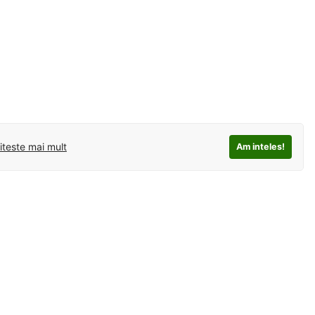
iteste mai mult
Am inteles!