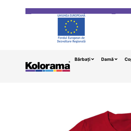
Transport gratuit la comenzi mai mari de 200 le
Bărbați
Damă
Co