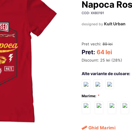
Napoca Ro
COD: XX80191
Kult Urban
designed by
Pret vechi:
89
lei
Pret:
64
lei
Discount:
25
lei
(
28
%)
Alte variante de culoare:
Marime:
Ghid Marimi