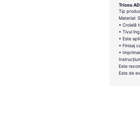
Tricou AD
Tip produs
Material: 
• Croială 
• Tivul îng
• Este apl
• Finisaj c
• Imprimar
Instrucțiun
Este recom
Este de ev