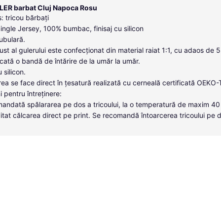
LER barbat Cluj Napoca Rosu
: tricou bărbați
Single Jersey, 100% bumbac, finisaj cu silicon
tubulară.
ust al gulerului este confecționat din material raiat 1:1, cu adaos de 
icată o bandă de întărire de la umăr la umăr.
u silicon.
ea se face direct în țesatură realizată cu cerneală certificată OEKO
i pentru întreținere:
andată spălararea pe dos a tricoului, la o temperatură de maxim 40
itat călcarea direct pe print. Se recomandă întoarcerea tricoului pe 