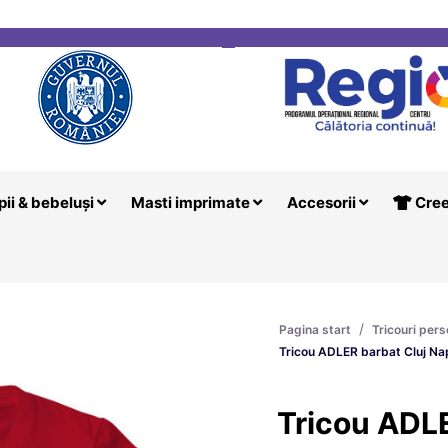
i
Creeaza T
pii & bebeluși
Masti imprimate
Accesorii
Cree
/
Pagina start
Tricouri pers
Tricou ADLER barbat Cluj N
Tricou ADLE