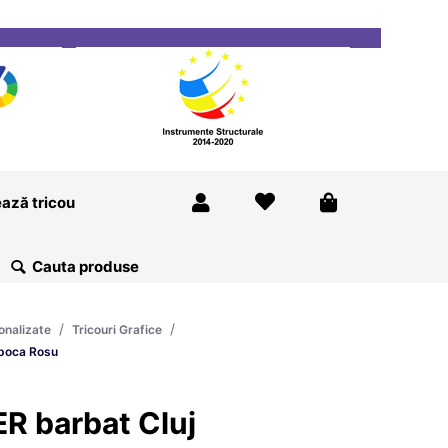
ricou
Magazine
Despre Noi
Blog
Contact
ază tricou
/
/
onalizate
Tricouri Grafice
apoca Rosu
R barbat Cluj