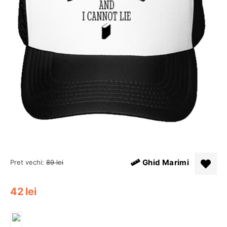
Ghid Marimi
Pret vechi:
89
lei
42
lei