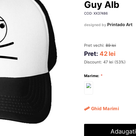
Guy Alb
COD: XX37486
Printado Art
designed by
Pret vechi:
89
lei
Pret:
42
lei
Discount:
47
lei
(
53
%)
Marime:
Ghid Marimi
Adaugati