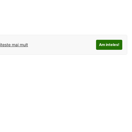
iteste mai mult
Am inteles!