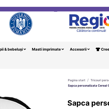
i
Creeaza T
pii & bebeluși
Masti imprimate
Accesorii
Cree
/
Pagina start
Tricouri pers
Sapca personalizata Cereal 
Sapca perso