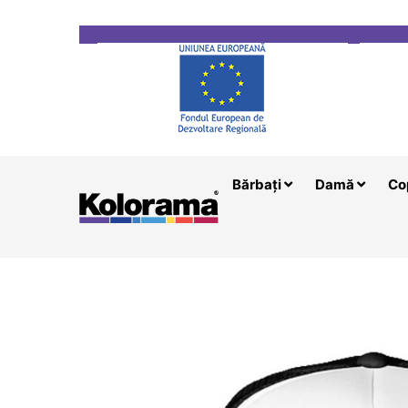
Transport gratuit la comenzi mai mari de 200 le
Bărbați
Damă
Co