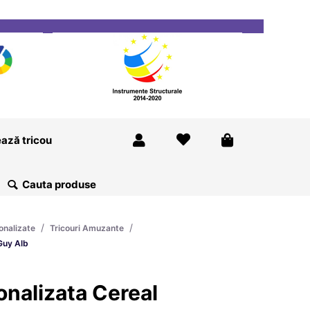
ricou
Magazine
Despre Noi
Blog
Contact
ază tricou
/
/
onalizate
Tricouri Amuzante
Guy Alb
nalizata Cereal