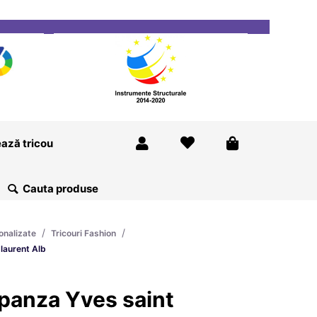
ricou
Magazine
Despre Noi
Blog
Contact
ază tricou
/
/
onalizate
Tricouri Fashion
laurent Alb
panza Yves saint