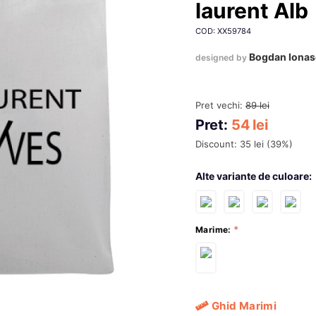
laurent Alb
COD: XX59784
Bogdan Iona
designed by
Pret vechi:
89
lei
Pret:
54
lei
Discount:
35
lei
(
39
%)
Alte variante de culoare:
Marime:
Ghid Marimi