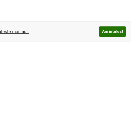
iteste mai mult
Am inteles!