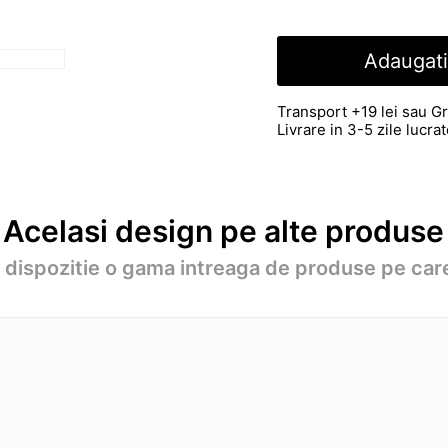
Adaugati
Transport +19 lei sau Gr
Livrare in 3-5 zile lucr
Acelasi design pe alte produse
a dispozitie o gama intreaga de produse pe care