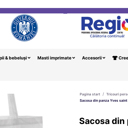
i
Creeaza T
pii & bebeluși
Masti imprimate
Accesorii
Cree
/
Pagina start
Tricouri pers
Sacosa din panza Yves saint 
Sacosa din 