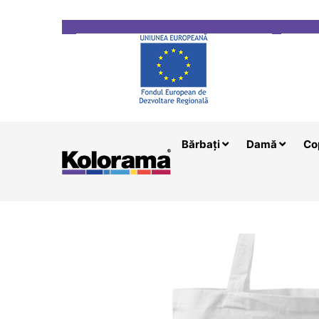
Transport gratuit la comenzi mai mari de 200 le
Bărbați
Damă
Co