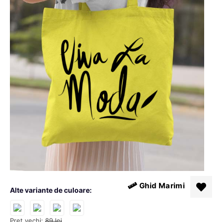
Ghid Marimi
Alte variante de culoare:
Pret vechi:
89
lei