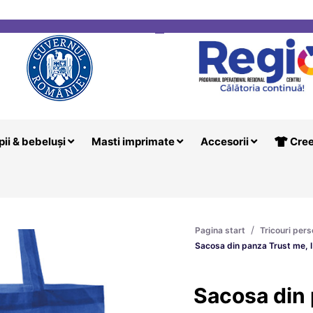
i
Creeaza T
pii & bebeluși
Masti imprimate
Accesorii
Cree
/
Pagina start
Tricouri pers
Sacosa din panza Trust me, I
Sacosa din 