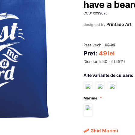
have a bear
COD: XX33696
Printado Art
designed by
Pret vechi:
89
lei
Pret:
49
lei
Discount:
40
lei
(
45
%)
Alte variante de culoare:
Marime:
Ghid Marimi