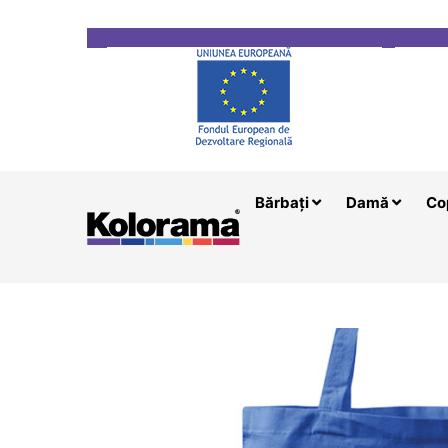
Transport gratuit la comenzi mai mari de 200 le
Bărbați
Damă
Co