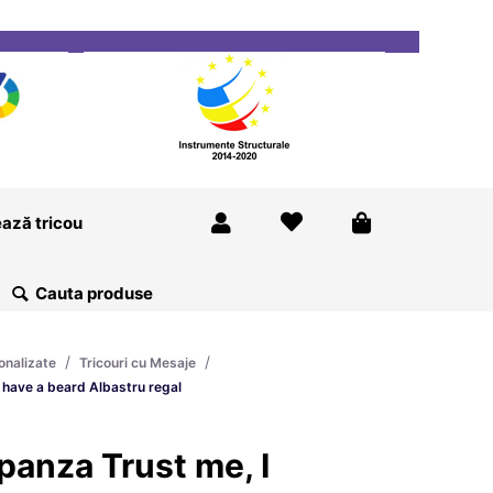
ricou
Magazine
Despre Noi
Blog
Contact
ază tricou
/
/
onalizate
Tricouri cu Mesaje
 have a beard Albastru regal
panza Trust me, I