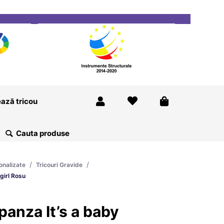
ricou
Magazine
Despre Noi
Blog
Contact
ază tricou
/
/
onalizate
Tricouri Gravide
girl Rosu
panza It’s a baby