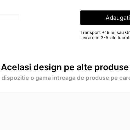
Adaugati
Transport +19 lei sau Gr
Livrare in 3-5 zile lucr
Acelasi design pe alte produse
a dispozitie o gama intreaga de produse pe care