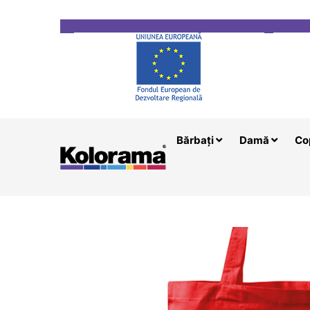
Transport gratuit la comenzi mai mari de 200 le
Bărbați
Damă
Co