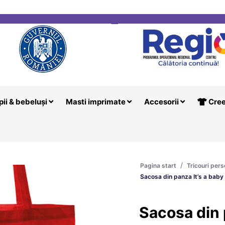
i
Creeaza T
pii & bebeluși
Masti imprimate
Accesorii
Cree
/
Pagina start
Tricouri pers
Sacosa din panza It’s a baby 
Sacosa din 