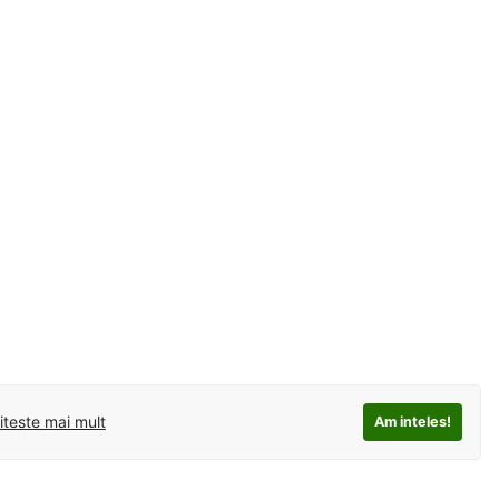
iteste mai mult
Am inteles!