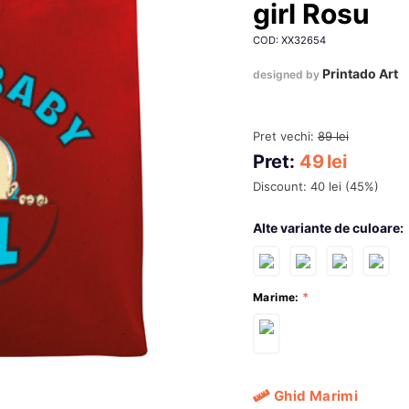
girl Rosu
COD: XX32654
Printado Art
designed by
Pret vechi:
89
lei
Pret:
49
lei
Discount:
40
lei
(
45
%)
Alte variante de culoare:
Marime:
Ghid Marimi