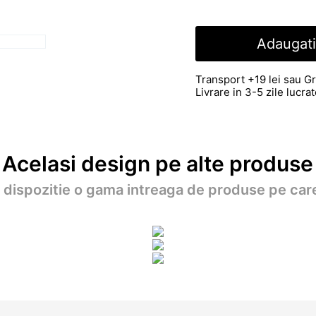
Adaugati
Transport +19 lei sau Gr
Livrare in 3-5 zile lucr
Acelasi design pe alte produse
a dispozitie o gama intreaga de produse pe care