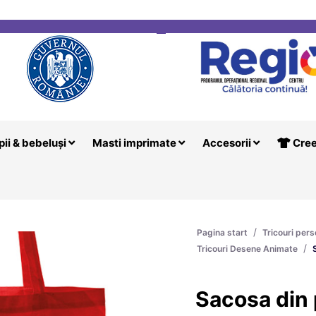
i
Creeaza T
pii & bebeluși
Masti imprimate
Accesorii
Cree
/
Pagina start
Tricouri pers
/
Tricouri Desene Animate
Sacosa din 