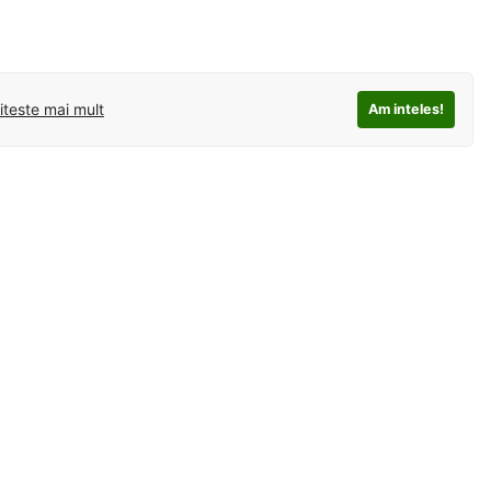
iteste mai mult
Am inteles!