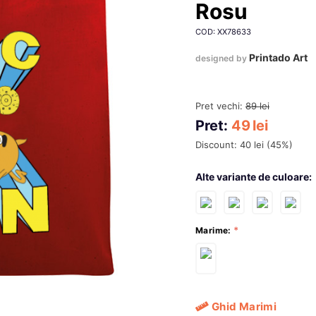
Rosu
COD: XX78633
Printado Art
designed by
Pret vechi:
89
lei
Pret:
49
lei
Discount:
40
lei
(
45
%)
Alte variante de culoare:
Marime:
Ghid Marimi