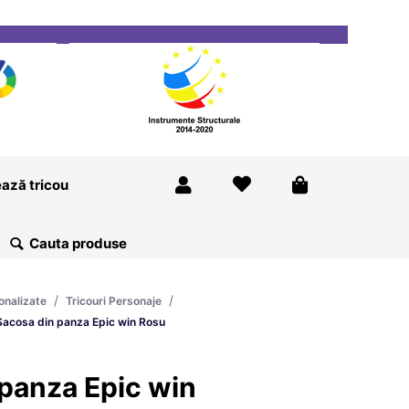
ricou
Magazine
Despre Noi
Blog
Contact
ază tricou
/
/
onalizate
Tricouri Personaje
Sacosa din panza Epic win Rosu
panza Epic win