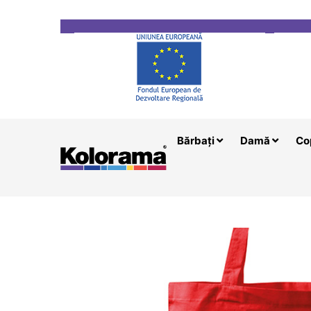
Transport gratuit la comenzi mai mari de 200 le
Bărbați
Damă
Co