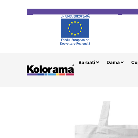
Transport gratuit la comenzi mai mari de 200 le
Bărbați
Damă
Co