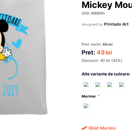
Mickey Mou
COD: XX69261
Printado Art
designed by
Pret vechi:
89
lei
Pret:
49
lei
Discount:
40
lei
(
45
%)
Alte variante de culoare:
Marime:
Ghid Marimi