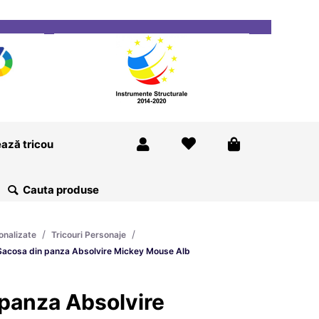
ricou
Magazine
Despre Noi
Blog
Contact
ază tricou
/
/
onalizate
Tricouri Personaje
Sacosa din panza Absolvire Mickey Mouse Alb
panza Absolvire