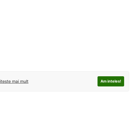
iteste mai mult
Am inteles!