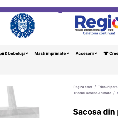
i
Creeaza T
pii & bebeluși
Masti imprimate
Accesorii
Cree
/
Pagina start
Tricouri pers
/
Tricouri Desene Animate
Sacosa din 