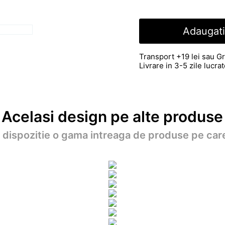
Adaugati
Transport +19 lei sau Gr
Livrare in 3-5 zile lucr
Acelasi design pe alte produse
a dispozitie o gama intreaga de produse pe care