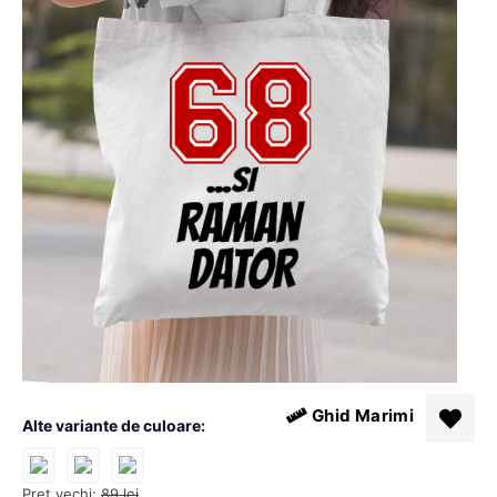
Ghid Marimi
Alte variante de culoare:
Pret vechi:
89
lei