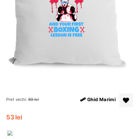
Ghid Marimi
Pret vechi:
89
lei
53
lei