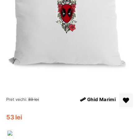
Ghid Marimi
Pret vechi:
89
lei
53
lei