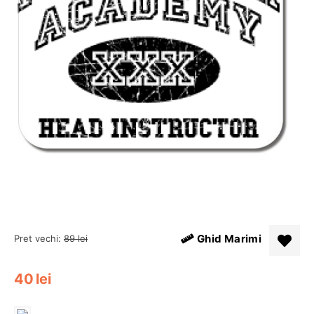
Ghid Marimi
Pret vechi:
89
lei
40
lei