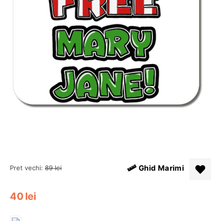
Ghid Marimi
Pret vechi:
89
lei
40
lei