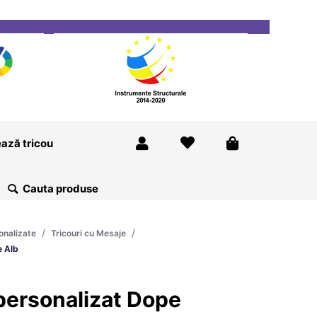
ricou
Magazine
Despre Noi
Blog
Contact
ază tricou
/
/
onalizate
Tricouri cu Mesaje
 Alb
ersonalizat Dope