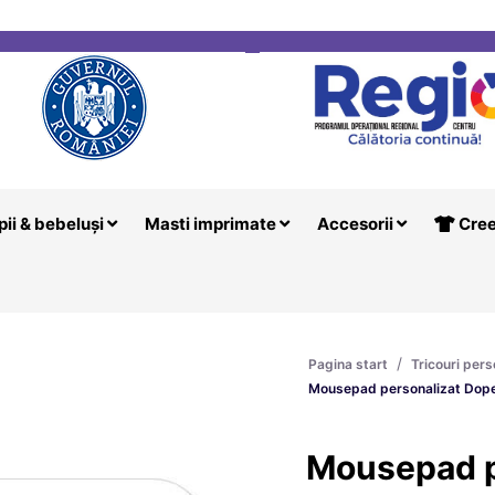
i
Creeaza T
pii & bebeluși
Masti imprimate
Accesorii
Cree
/
Pagina start
Tricouri pers
Mousepad personalizat Dope
Mousepad p