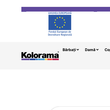
Transport gratuit la comenzi mai mari de 200 le
Bărbați
Damă
Co