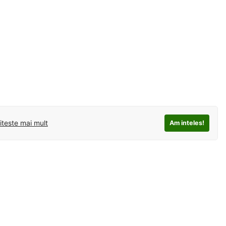
iteste mai mult
Am inteles!