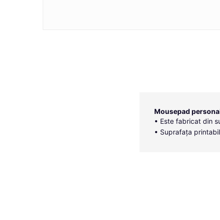
Mousepad personal
• Este fabricat din s
• Suprafața printabil