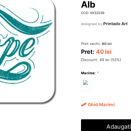
Alb
COD: XX32039
Printado Art
designed by
Pret vechi:
89
lei
Pret:
40
lei
Discount:
49
lei
(
55
%)
Marime:
Ghid Marimi
Adaugati