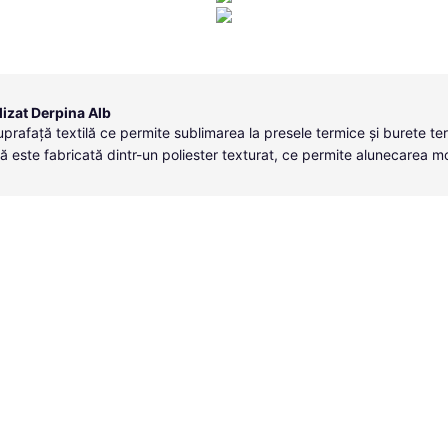
zat Derpina Alb
uprafață textilă ce permite sublimarea la presele termice și burete te
ă este fabricată dintr-un poliester texturat, ce permite alunecarea m