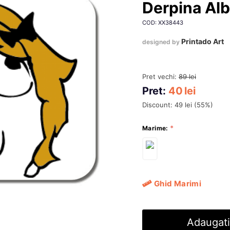
Derpina Alb
COD: XX38443
Printado Art
designed by
Pret vechi:
89
lei
Pret:
40
lei
Discount:
49
lei
(
55
%)
Marime:
Ghid Marimi
Adaugati