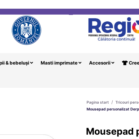
i
Creeaza T
pii & bebeluși
Masti imprimate
Accesorii
Cree
/
Pagina start
Tricouri pers
Mousepad personalizat Derp
Mousepad p