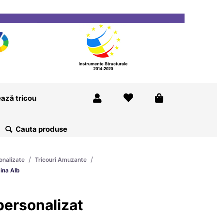
ricou
Magazine
Despre Noi
Blog
Contact
ază tricou
/
/
onalizate
Tricouri Amuzante
ina Alb
ersonalizat