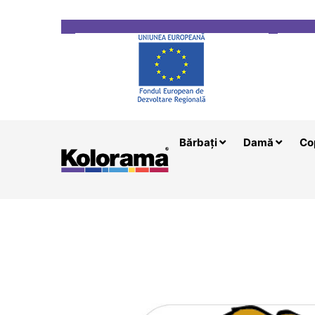
Transport gratuit la comenzi mai mari de 200 le
Bărbați
Damă
Co