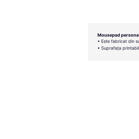
Mousepad personali
• Este fabricat din s
• Suprafața printabil