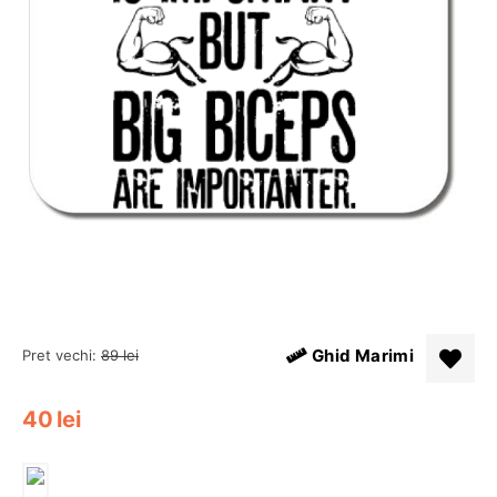
Ghid Marimi
Pret vechi:
89
lei
40
lei