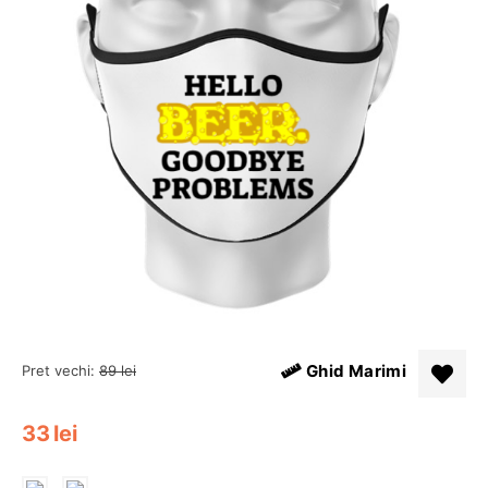
Ghid Marimi
Pret vechi:
89
lei
33
lei