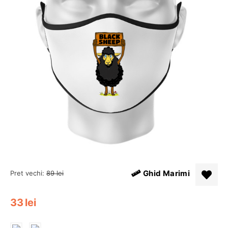
Ghid Marimi
Pret vechi:
89
lei
33
lei