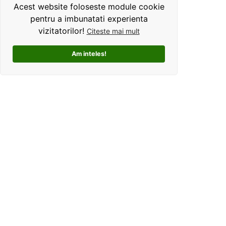
Acest website foloseste module cookie
pentru a imbunatati experienta
vizitatorilor!
Citeste mai mult
Am inteles!
Kolorama este un studio de grafica pentru tricouri
personalizate. Ce ne deosebeste, este ca oferim clientilor