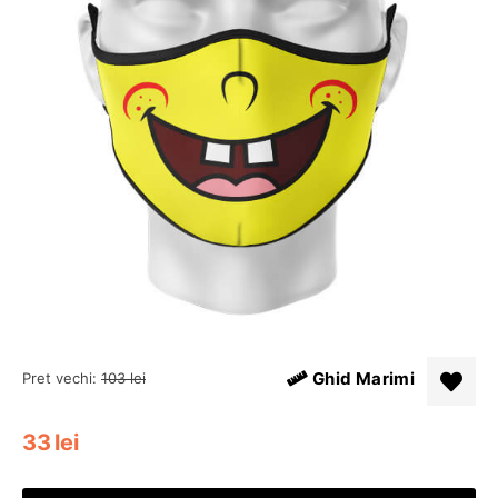
Ghid Marimi
Pret vechi:
103
lei
33
lei