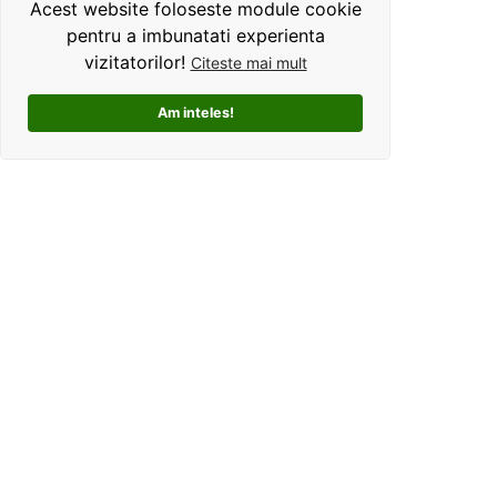
Acest website foloseste module cookie
pentru a imbunatati experienta
vizitatorilor!
Citeste mai mult
Am inteles!
Kolorama este un studio de grafica pentru tricouri
personalizate. Ce ne deosebeste, este ca oferim clientilor