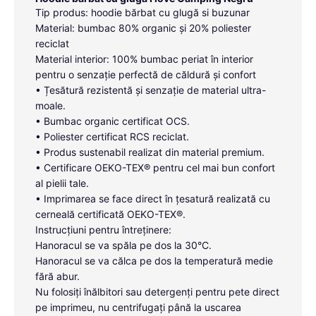
Tip produs: hoodie bărbat cu glugă si buzunar
Material: bumbac 80% organic și 20% poliester
reciclat
Material interior: 100% bumbac periat în interior
pentru o senzație perfectă de căldură și confort
• Țesătură rezistentă și senzație de material ultra-
moale.
• Bumbac organic certificat OCS.
• Poliester certificat RCS reciclat.
• Produs sustenabil realizat din material premium.
• Certificare OEKO-TEX® pentru cel mai bun confort
al pielii tale.
• Imprimarea se face direct în țesatură realizată cu
cerneală certificată OEKO-TEX®.
Instrucțiuni pentru întreținere:
Hanoracul se va spăla pe dos la 30°C.
Hanoracul se va călca pe dos la temperatură medie
fără abur.
Nu folosiți înălbitori sau detergenți pentru pete direct
pe imprimeu, nu centrifugați până la uscarea