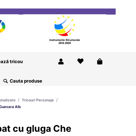
ricou
Magazine
Despre Noi
Blog
Contact
ază tricou
/
/
onalizate
Tricouri Personaje
 Guevara Alb
bat cu gluga Che