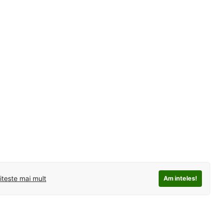
iteste mai mult
Am inteles!