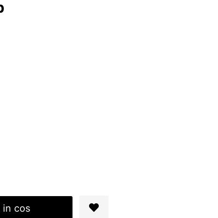
b
 in cos