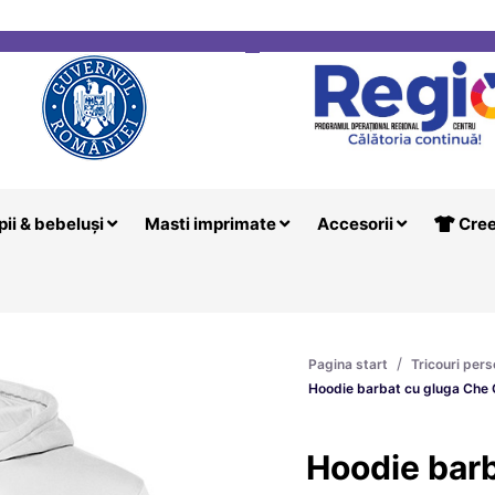
i
Creeaza T
pii & bebeluși
Masti imprimate
Accesorii
Cree
/
Pagina start
Tricouri pers
Hoodie barbat cu gluga Che
Hoodie bar