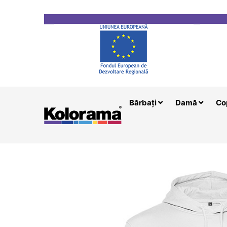
Transport gratuit la comenzi mai mari de 200 le
Bărbați
Damă
Co