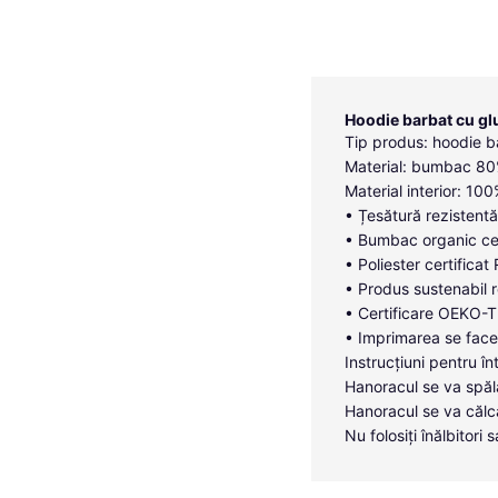
Hoodie barbat cu gl
Tip produs: hoodie b
Material: bumbac 80%
Material interior: 10
• Țesătură rezistentă
• Bumbac organic cer
• Poliester certificat
• Produs sustenabil r
• Certificare OEKO-TE
• Imprimarea se face 
Instrucțiuni pentru în
Hanoracul se va spăl
Hanoracul se va călc
Nu folosiți înălbitor