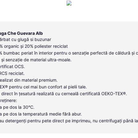
uga Che Guevara Alb
ărbat cu glugă si buzunar
 organic și 20% poliester reciclat
0% bumbac periat în interior pentru o senzație perfectă de căldură și 
 și senzație de material ultra-moale.
tificat OCS.
 RCS reciclat.
ealizat din material premium.
X® pentru cel mai bun confort al pielii tale.
direct în țesatură realizată cu cerneală certificată OEKO-TEX®.
treținere:
a pe dos la 30°C.
a pe dos la temperatură medie fără abur.
i sau detergenți pentru pete direct pe imprimeu, nu centrifugați până l