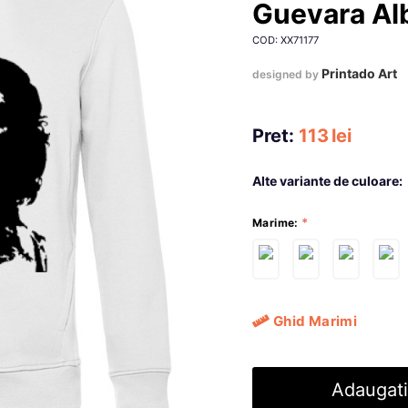
Guevara Al
COD: XX71177
Printado Art
designed by
Pret:
113
lei
Alte variante de culoare:
Marime:
Ghid Marimi
Adaugati