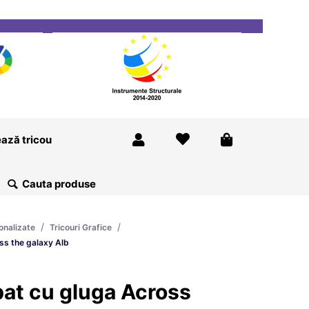
ricou
Magazine
Despre Noi
Blog
Contact
ază tricou
/
/
onalizate
Tricouri Grafice
ss the galaxy Alb
at cu gluga Across