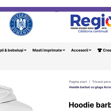
i
Creeaza T
pii & bebeluși
Masti imprimate
Accesorii
Cree
/
Pagina start
Tricouri pers
Hoodie barbat cu gluga Acro
Hoodie barb