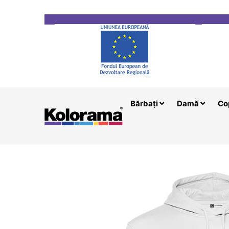
Transport gratuit la comenzi mai mari de 200 le
Bărbați
Damă
Co