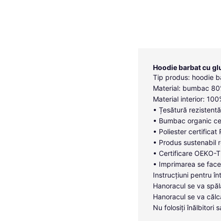
Hoodie barbat cu gl
Tip produs: hoodie b
Material: bumbac 80%
Material interior: 10
• Țesătură rezistentă
• Bumbac organic cer
• Poliester certificat
• Produs sustenabil r
• Certificare OEKO-TE
• Imprimarea se face 
Instrucțiuni pentru în
Hanoracul se va spăl
Hanoracul se va călc
Nu folosiți înălbitor