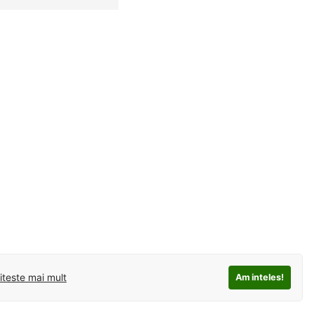
iteste mai mult
Am inteles!