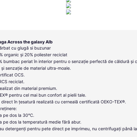
uga Across the galaxy Alb
ărbat cu glugă si buzunar
 organic și 20% poliester reciclat
0% bumbac periat în interior pentru o senzație perfectă de căldură și 
 și senzație de material ultra-moale.
tificat OCS.
 RCS reciclat.
ealizat din material premium.
X® pentru cel mai bun confort al pielii tale.
direct în țesatură realizată cu cerneală certificată OEKO-TEX®.
treținere:
a pe dos la 30°C.
a pe dos la temperatură medie fără abur.
i sau detergenți pentru pete direct pe imprimeu, nu centrifugați până l