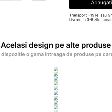
Adaugati
Transport +19 lei sau Gr
Livrare in 3-5 zile lucr
Acelasi design pe alte produse
a dispozitie o gama intreaga de produse pe care