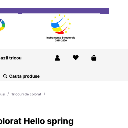
ricou
Magazine
Despre Noi
Blog
Contact
ază tricou
/
/
luși
Tricouri de colorat
g
olorat Hello spring