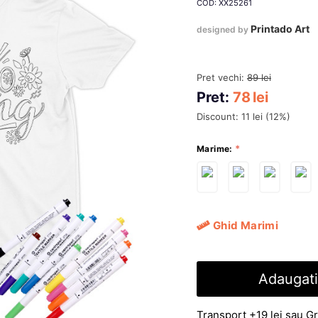
COD: XX25261
Printado Art
designed by
Pret vechi:
89
lei
Pret:
78
lei
Discount:
11
lei
(
12
%)
Marime:
Ghid Marimi
Adaugati
Transport +19 lei sau Gr