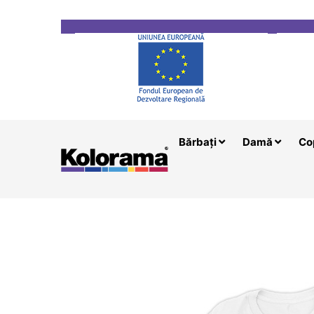
Transport gratuit la comenzi mai mari de 200 le
Bărbați
Damă
Co