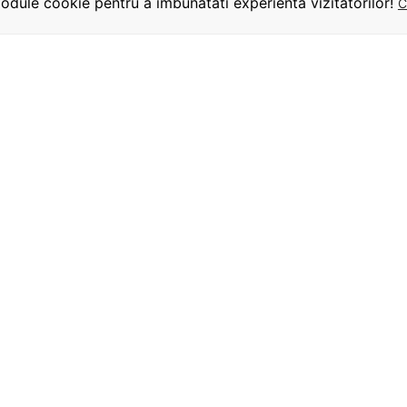
dule cookie pentru a imbunatati experienta vizitatorilor!
C
INFORMATII
UTILE
URMARITI-NE
Termeni si conditii
Despre comanda
Termeni de livrare
Termeni de plata