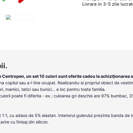
Livrare in 3-5 zile lucr
ii.
le
Centropen,
un set 10 culori sunt oferite cadou la achiziționarea o
na copilul sau a-l tine ocupat. Realizandu-si propriul obiect de vesti
i, mamici, tatici sau bunici... e loc pentru toata familia.
orii poate fi diferita - ex.: culoarea gri deschis are 97% bumbac, 3
t 1:1, cu adaos de 5% elastan. Interiorul gulerului prezinta banda de i
rire cu finisaj din silicon.