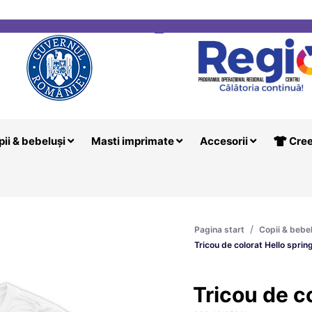
i
Creeaza T
pii & bebeluși
Masti imprimate
Accesorii
Cree
/
Pagina start
Copii & bebe
Tricou de colorat Hello sprin
Tricou de c