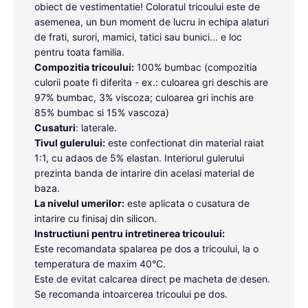
obiect de vestimentatie! Coloratul tricoului este de
asemenea, un bun moment de lucru in echipa alaturi
de frati, surori, mamici, tatici sau bunici... e loc
pentru toata familia.
Compozitia tricoului:
100% bumbac (compozitia
culorii poate fi diferita - ex.: culoarea gri deschis are
97% bumbac, 3% viscoza; culoarea gri inchis are
85% bumbac si 15% vascoza)
Cusaturi
: laterale.
Tivul gulerului:
este confectionat din material raiat
1:1, cu adaos de 5% elastan. Interiorul gulerului
prezinta banda de intarire din acelasi material de
baza.
La nivelul umerilor:
este aplicata o cusatura de
intarire cu finisaj din silicon.
Instructiuni pentru intretinerea tricoului:
Este recomandata spalarea pe dos a tricoului, la o
temperatura de maxim 40°C.
Este de evitat calcarea direct pe macheta de desen.
Se recomanda intoarcerea tricoului pe dos.