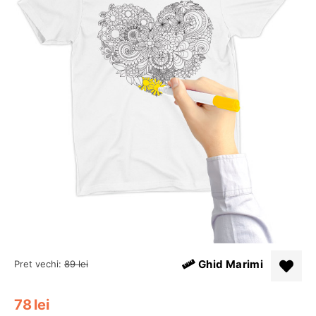
Ghid Marimi
Pret vechi:
89
lei
78
lei