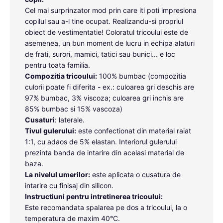
Cel mai surprinzator mod prin care iti poti impresiona
copilul sau a-l tine ocupat. Realizandu-si propriul
obiect de vestimentatie! Coloratul tricoului este de
asemenea, un bun moment de lucru in echipa alaturi
de frati, surori, mamici, tatici sau bunici... e loc
pentru toata familia.
Compozitia tricoului:
100% bumbac (compozitia
culorii poate fi diferita - ex.: culoarea gri deschis are
97% bumbac, 3% viscoza; culoarea gri inchis are
85% bumbac si 15% vascoza)
Cusaturi
: laterale.
Tivul gulerului:
este confectionat din material raiat
1:1, cu adaos de 5% elastan. Interiorul gulerului
prezinta banda de intarire din acelasi material de
baza.
La nivelul umerilor:
este aplicata o cusatura de
intarire cu finisaj din silicon.
Instructiuni pentru intretinerea tricoului:
Este recomandata spalarea pe dos a tricoului, la o
temperatura de maxim 40°C.