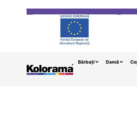
Transport gratuit la comenzi mai mari de 200 le
Bărbați
Damă
Co