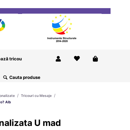
ricou
Magazine
Despre Noi
Blog
Contact
ază tricou
/
/
onalizate
Tricouri cu Mesaje
ro? Alb
nalizata U mad