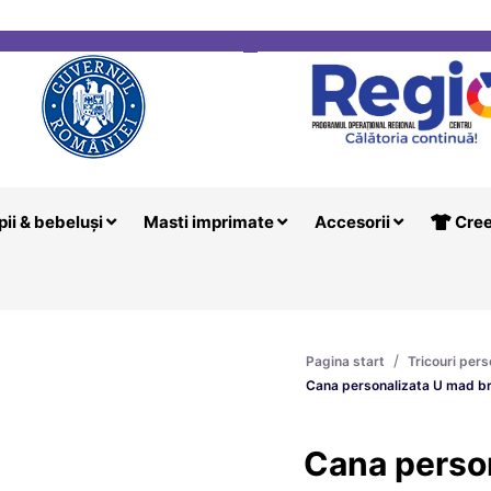
i
Creeaza T
pii & bebeluși
Masti imprimate
Accesorii
Cree
/
Pagina start
Tricouri pers
Cana personalizata U mad b
Cana perso