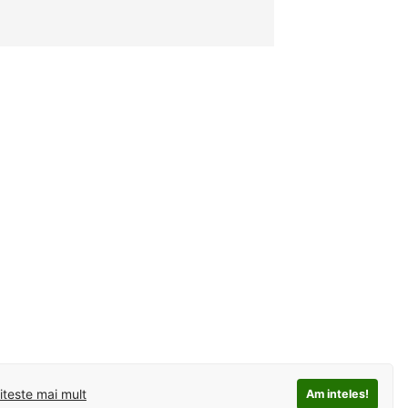
iteste mai mult
Am inteles!