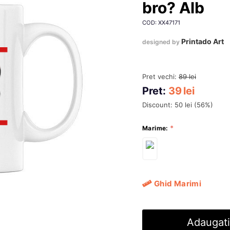
bro? Alb
COD: XX47171
Printado Art
designed by
Pret vechi:
89
lei
Pret:
39
lei
Discount:
50
lei
(
56
%)
Marime:
Ghid Marimi
Adaugati